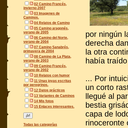
02 Camino Francés,
invierno 2007
03 Imagenes de
Caminos.
04 Relatos de Camino
05 Camino aragonés,
por ningún l
verano de 2005
06 Camino del Norte,
derecha dan
verano de 2004
07 Camino Sanabrés,
la otra con
primavera de 2004
08 Camino de La Plata,
había traído
verano de 2003
09 Camino Francés,
verano de 2002
10 Relatos con humor
... Por intu
11 Unas joyas escritas
por peregrinos.
un corto ras
12 Datos prácticos
llegué al pa
13 Variantes de Caminos
14 Mis fotos
bestia gris
15 Enlaces interesantes.
capa de lodo
rinoceronte
Todas las categorías