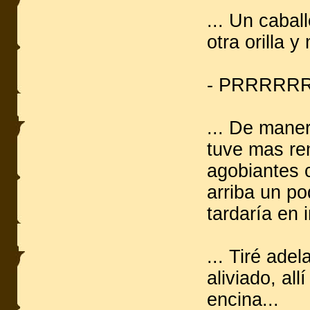
... Un caba
otra orilla 
- PRRRRRR
... De maner
tuve mas rem
agobiantes c
arriba un p
tardaría en 
... Tiré ade
aliviado, al
encina...