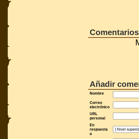
Comentarios
Añadir come
Nombre
Correo
electrónico
URL
personal
En
respuesta
a