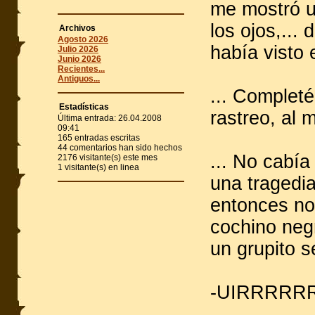
me mostró u
los ojos,...
Archivos
Agosto 2026
había visto 
Julio 2026
Junio 2026
Recientes...
Antiguos...
... Completé
Estadísticas
rastreo, al 
Última entrada:
26.04.2008
09:41
165
entradas escritas
44
comentarios han sido hechos
... No cabía
2176
visitante(s) este mes
1
visitante(s) en linea
una tragedia
entonces no
cochino negr
un grupito s
-UIRRRRRR