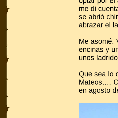
optar por el
me di cuenta
se abrió chi
abrazar el l
Me asomé. V
encinas y u
unos ladrid
Que sea lo 
Mateos,… Ca
en agosto d