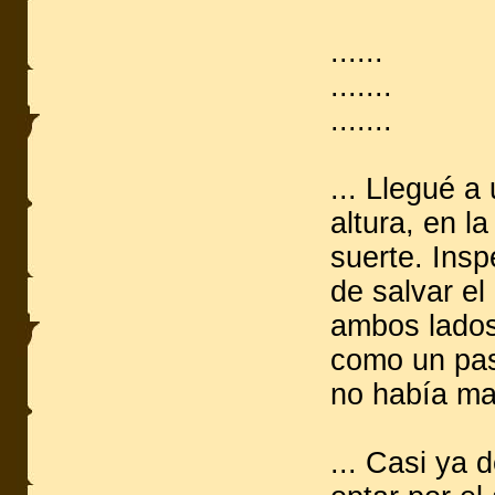
......
.......
.......
... Llegué a
altura, en l
suerte. Insp
de salvar el
ambos lados
como un pas
no había ma
... Casi ya