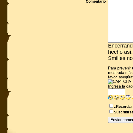
Comentario
Encerrando
hecho así:
Smilies no
Para prevenir 
mostrada más 
favor, asegúra
Ingresa la ca
¿Recordar 
Suscribirse