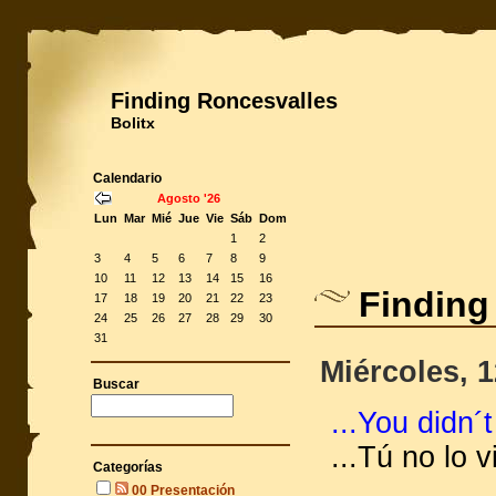
Finding Roncesvalles
Bolitx
Calendario
Agosto '26
Lun
Mar
Mié
Jue
Vie
Sáb
Dom
1
2
3
4
5
6
7
8
9
10
11
12
13
14
15
16
Finding
17
18
19
20
21
22
23
24
25
26
27
28
29
30
31
Miércoles, 
Buscar
...You didn´
...Tú no lo 
Categorías
00 Presentación