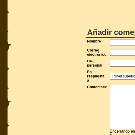
Añadir come
Nombre
Correo
electrónico
URL
personal
En
respuesta
a
Comentario
Encerrando ent