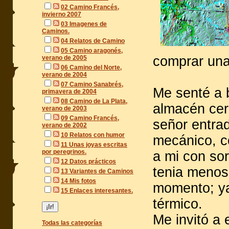
02 Camino Francés,
invierno 2007
03 Imagenes de
Caminos.
04 Relatos de Camino
05 Camino aragonés,
comprar una 
verano de 2005
06 Camino del Norte,
verano de 2004
07 Camino Sanabrés,
Me senté a 
primavera de 2004
08 Camino de La Plata,
almacén cerc
verano de 2003
09 Camino Francés,
señor entra
verano de 2002
10 Relatos con humor
mecánico, ce
11 Unas joyas escritas
por peregrinos.
a mi con so
12 Datos prácticos
tenia menos
13 Variantes de Caminos
14 Mis fotos
momento; ya 
15 Enlaces interesantes.
térmico.
Me invitó a 
Todas las categorías