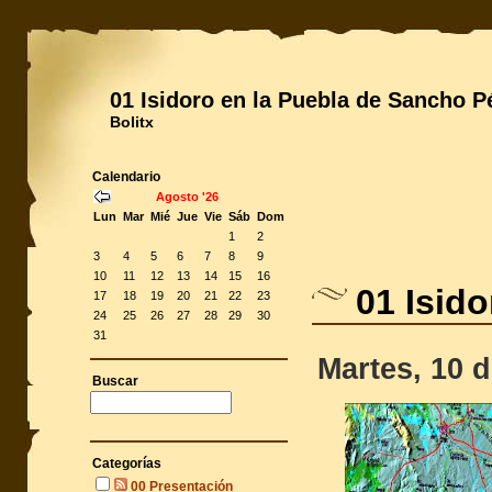
01 Isidoro en la Puebla de Sancho P
Bolitx
Calendario
Agosto '26
Lun
Mar
Mié
Jue
Vie
Sáb
Dom
1
2
3
4
5
6
7
8
9
10
11
12
13
14
15
16
01 Isid
17
18
19
20
21
22
23
24
25
26
27
28
29
30
31
Martes, 10 
Buscar
Categorías
00 Presentación