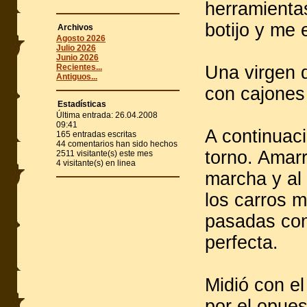
herramientas
botijo y me
Archivos
Agosto 2026
Julio 2026
Junio 2026
Recientes...
Una virgen 
Antiguos...
con cajones
Estadísticas
Última entrada:
26.04.2008
09:41
A continuac
165
entradas escritas
44
comentarios han sido hechos
torno. Amarr
2511
visitante(s) este mes
4
visitante(s) en linea
marcha y al
los carros m
pasadas con 
perfecta.
Midió con el
por el opue