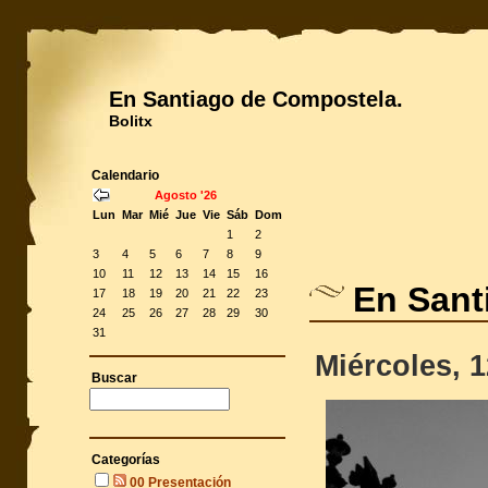
En Santiago de Compostela.
Bolitx
Calendario
Agosto '26
Lun
Mar
Mié
Jue
Vie
Sáb
Dom
1
2
3
4
5
6
7
8
9
10
11
12
13
14
15
16
En Sant
17
18
19
20
21
22
23
24
25
26
27
28
29
30
31
Miércoles, 
Buscar
Categorías
00 Presentación