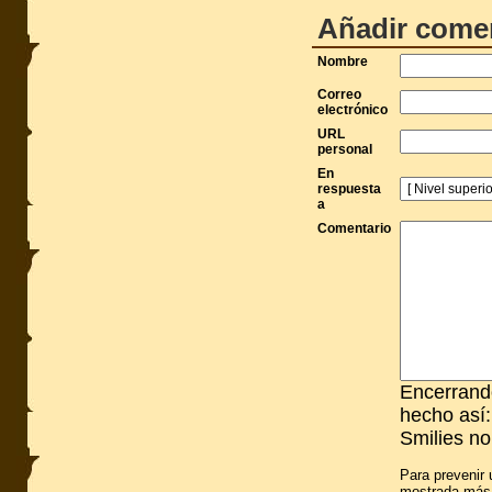
Añadir come
Nombre
Correo
electrónico
URL
personal
En
respuesta
a
Comentario
Encerrando
hecho así:
Smilies no
Para prevenir 
mostrada más 