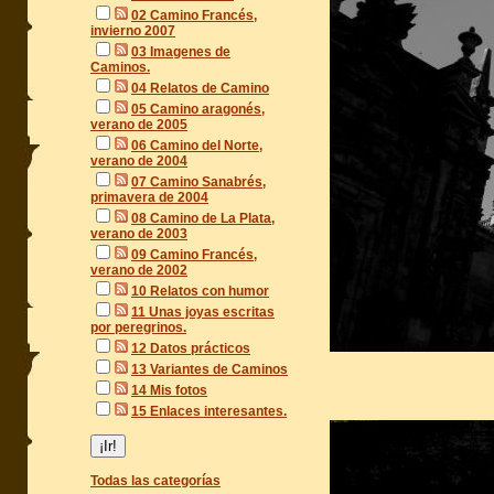
02 Camino Francés,
invierno 2007
03 Imagenes de
Caminos.
04 Relatos de Camino
05 Camino aragonés,
verano de 2005
06 Camino del Norte,
verano de 2004
07 Camino Sanabrés,
primavera de 2004
08 Camino de La Plata,
verano de 2003
09 Camino Francés,
verano de 2002
10 Relatos con humor
11 Unas joyas escritas
por peregrinos.
12 Datos prácticos
13 Variantes de Caminos
14 Mis fotos
15 Enlaces interesantes.
Todas las categorías