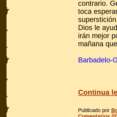
contrario. 
toca espera
superstició
Dios le ayu
irán mejor 
mañana que 
Barbadelo-G
Continua l
Publicado por
Bo
Comentarios (0