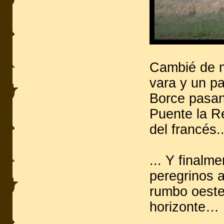
Cambié de m
vara y un p
Borce pasan
Puente la R
del francés..
... Y finalm
peregrinos a
rumbo oeste 
horizonte…