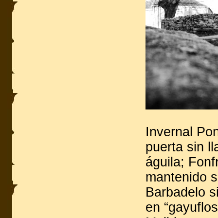
Invernal Po
puerta sin l
águila; Fonf
mantenido s
Barbadelo s
en “gayuflos