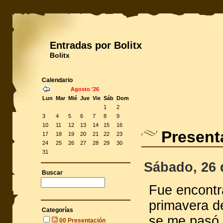
Entradas por Bolitx
Bolitx
Calendario
Agosto '26
Lun
Mar
Mié
Jue
Vie
Sáb
Dom
1
2
3
4
5
6
7
8
9
10
11
12
13
14
15
16
Present
17
18
19
20
21
22
23
24
25
26
27
28
29
30
31
Sábado, 26 d
Buscar
Fue encontr
primavera d
Categorías
se me pasó 
00 Presentación