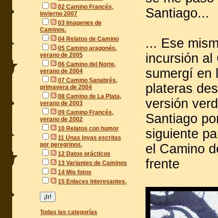
02 Camino Francés,
Santiago...
invierno 2007
03 Imagenes de
Caminos.
04 Relatos de Camino
... Ese mis
05 Camino aragonés,
incursión al
verano de 2005
06 Camino del Norte,
sumergí en 
verano de 2004
07 Camino Sanabrés,
plateras des
primavera de 2004
08 Camino de La Plata,
versión ver
verano de 2003
09 Camino Francés,
Santiago po
verano de 2002
10 Relatos con humor
siguiente pa
11 Unas joyas escritas
por peregrinos.
el Camino d
12 Datos prácticos
frente
13 Variantes de Caminos
14 Mis fotos
15 Enlaces interesantes.
Todas las categorías