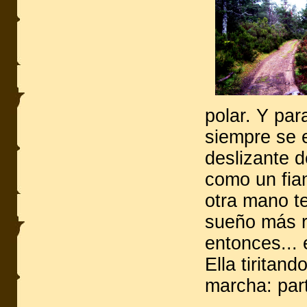
polar. Y pa
siempre se e
deslizante d
como un fia
otra mano t
sueño más r
entonces... 
Ella tiritan
marcha: part